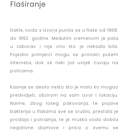
Flaširanje
Dakle, voda s izvora punila se u flaše od 1968.
do 1992. godine. Međutim vremenom je pala
u zaborav i nije ono što je nekada bila.
Pojedini primjerci mogu se pronaći putem
interneta, dok se neki još uvijek čuvaju na
policama.
Kasnije se desilo nešto što je malo ko mogao
predvidjeti, obzirom na sam izvor i lokaciju.
Naime, zbog lošeg pakovanja, te pojave
bakterija u flašama sve se srušilo, prestala je
prodaja i potražnja, te je muška voda dobila
negativne dojmove i priča o svemu se