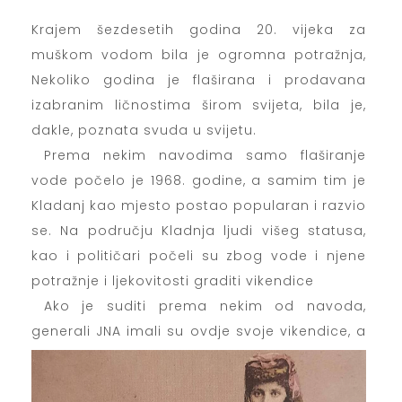
Krajem šezdesetih godina 20. vijeka za
muškom vodom bila je ogromna potražnja,
Nekoliko godina je flaširana i prodavana
izabranim ličnostima širom svijeta, bila je,
dakle, poznata svuda u svijetu.
Prema nekim navodima samo flaširanje
vode počelo je 1968. godine, a samim tim je
Kladanj kao mjesto postao popularan i razvio
se. Na području Kladnja ljudi višeg statusa,
kao i političari počeli su zbog vode i njene
potražnje i ljekovitosti graditi vikendice
Ako je suditi prema nekim od navoda,
generali JNA imali su ovdje svoje vikendice, a
postoje i priče među narodom da su mušku
vodu donosili i Josipu Brozu Titu.