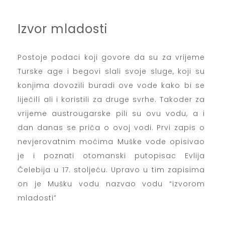
Izvor mladosti
Postoje podaci koji govore da su za vrijeme
Turske age i begovi slali svoje sluge, koji su
konjima dovozili buradi ove vode kako bi se
liječilí ali i koristili za druge svrhe. Takoder za
vrijeme austrougarske pili su ovu vodu, a i
dan danas se priča o ovoj vodi. Prvi zapis o
nevjerovatnim moćima Muške vode opisivao
je i poznati otomanski putopisac Evlija
Čelebija u 17. stoljeću. Upravo u tim zapisima
on je Mušku vodu nazvao vodu “izvorom
mladosti”