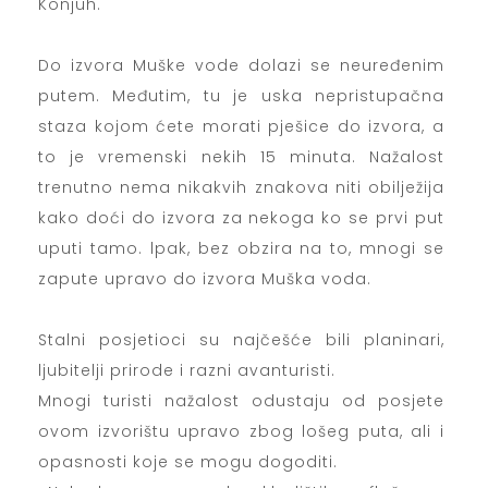
Konjuh.
Do izvora Muške vode dolazi se neuređenim
putem. Međutim, tu je uska nepristupačna
staza kojom ćete morati pješice do izvora, a
to je vremenski nekih 15 minuta. Nažalost
trenutno nema nikakvih znakova niti obilježija
kako doći do izvora za nekoga ko se prvi put
uputi tamo. lpak, bez obzira na to, mnogi se
zapute upravo do izvora Muška voda.
Stalni posjetioci su najčešće bili planinari,
ljubitelji prirode i razni avanturisti.
Mnogi turisti nažalost odustaju od posjete
ovom izvorištu upravo zbog lošeg puta, ali i
opasnosti koje se mogu dogoditi.