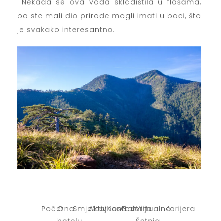
Nekada se ova voda skladištila u flašama,
pa ste mali dio prirode mogli imati u boci, što
je svakako interesantno.
Početna
O
Smještaj
Aktivnosti
Kontakt
Galerija
Virtualna
Karijera
hotelu
Šetnja